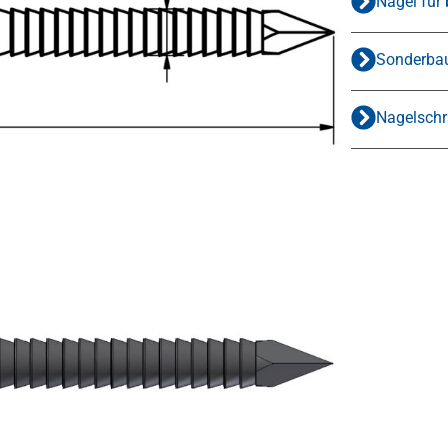
Nägel für
Sonderbau
Nagelsch