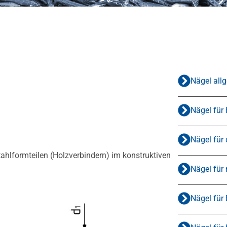
Nägel all
Nägel für
Nägel für
ahlformteilen (Holzverbindern) im konstruktiven
Nägel für
Nägel für